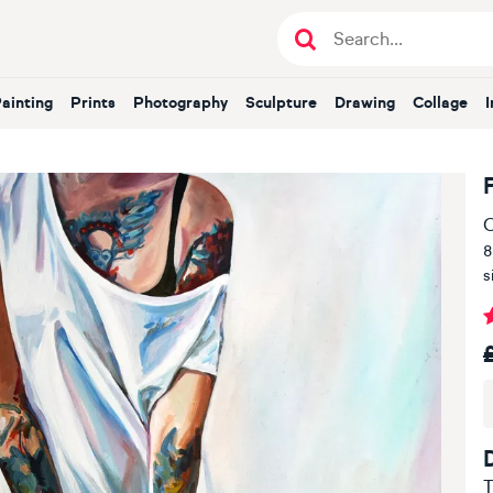
Painting
Prints
Photography
Sculpture
Drawing
Collage
O
8
s
T