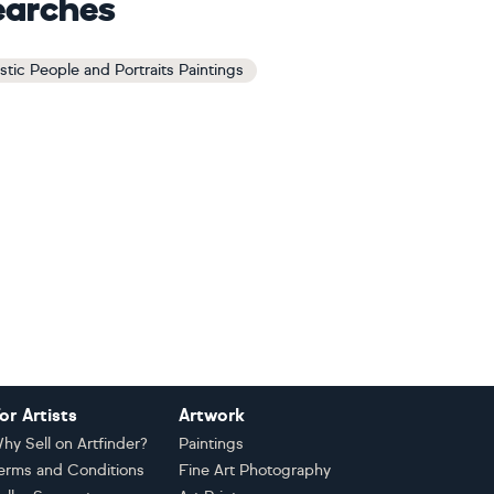
earches
stic People and Portraits Paintings
or Artists
Artwork
hy Sell on Artfinder?
Paintings
erms and Conditions
Fine Art Photography