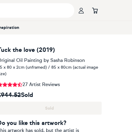
Inspiration
Fuck the love (2019)
riginal Oil Painting
by
Sasha Robinson
5 x 80 x 2cm (unframed) / 85 x 80cm (actual image
ize)
27 Artist Reviews
£944.52
Sold
Sold
Do you like this artwork?
his artwork has sold, but the artist is