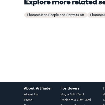
Explore more related s
Photorealistic People and Portraits Art
Photoreali
Footer
About Artfinder
For Buyers
F
About Us
Buy a Gift Card
W
Press
Redeem a Gift Card
T