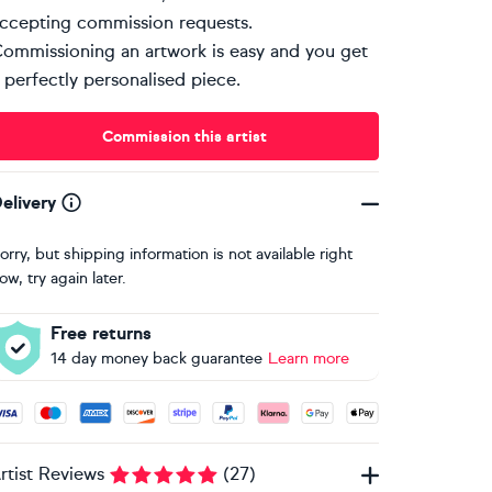
ccepting commission requests.
ommissioning an artwork is easy and you get
 perfectly personalised piece.
Commission this artist
elivery
orry, but shipping information is not available right
ow, try again later.
Free returns
14 day money back guarantee
Learn more
ccepted payment methods: Visa, Maestro, American Express, 
rtist Reviews
(
27
)