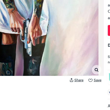
a
C
a
D
S
n
Share
Save
A
A