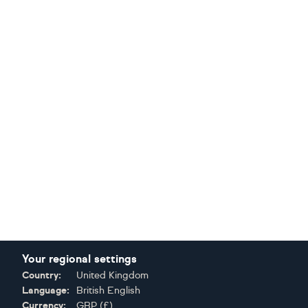
Your regional settings
Country:
United Kingdom
Language:
British English
Currency:
GBP
(
£
)