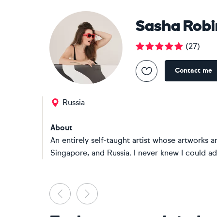
Sasha Rob
(
27
)
Contact me
Russia
About
An entirely self-taught artist whose artworks a
Singapore, and Russia. I never knew I could a
Previous
Next